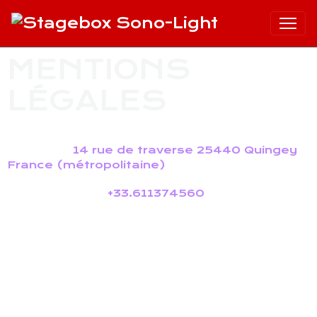
MENTIONS
LÉGALES
Ce site est édité par : Stagebox Sono-Light
Adresse :
14 rue de traverse 25440 Quingey
France (métropolitaine)
Téléphone :
+33.611374560
Directeur de la publication : Jacky Paulin
Stagebox Sono-Light: micro-entreprise
de sonorisation et de location de
matériel pour la scène
SIRET: 915 005 029 00011