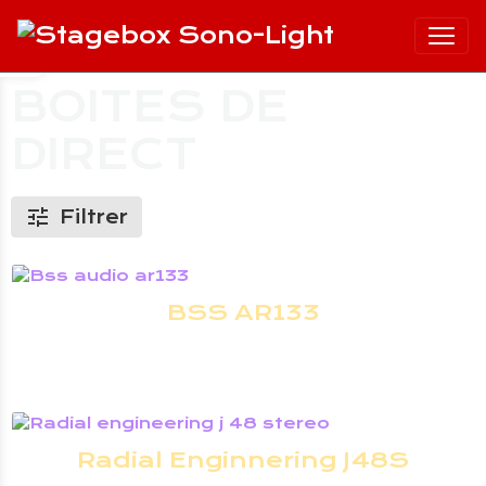
BOITES DE
DIRECT
Filtrer
BSS AR133
Boîte de direct active Alimentation par pile
ou alimentation fantôme Entrées sur...
7,00€
TTC
Radial Enginnering J48S
Boitier DI 2 canaux actif Pad atténuateur